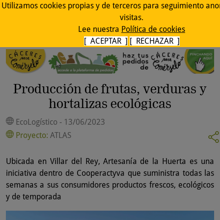
Utilizamos cookies propias y de terceros para seguimiento an
visitas.
Lee nuestra
Política de cookies
[ ACEPTAR ]
[ RECHAZAR ]
Producción de frutas, verduras y
hortalizas ecológicas
EcoLogístico - 13/06/2023
Proyecto:
ATLAS
Ubicada en Villar del Rey, Artesanía de la Huerta es una
iniciativa dentro de Cooperactyva que suministra todas las
semanas a sus consumidores productos frescos, ecológicos
y de temporada