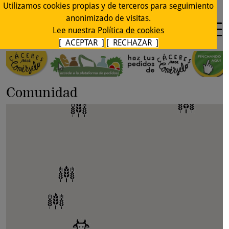
Utilizamos cookies propias y de terceros para seguimiento
anonimizado de visitas.
Lee nuestra
Política de cookies
[ ACEPTAR ]
[ RECHAZAR ]
Comunidad