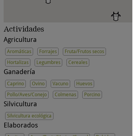
Actividades
Agricultura
Aromáticas
Forrajes
Fruta/Frutos secos
Hortalizas
Legumbres
Cereales
Ganadería
Caprino
Ovino
Vacuno
Huevos
Pollo/Aves/Conejo
Colmenas
Porcino
Silvicultura
Silvicultura ecológica
Elaborados