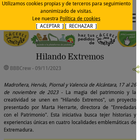
Utilizamos cookies propias y de terceros para seguimiento
anonimizado de visitas.
Lee nuestra
Política de cookies
[ ACEPTAR ]
[ RECHAZAR ]
Hilando Extremos
BBBCrew - 09/11/2023
Madroñera, Hervás, Piornal y Valencia de Alcántara, 17 al 26
de noviembre de 2023
- La magia del patrimonio y la
creatividad se unen en "Hilando Extremos", un proyecto
presentado por Marta Herrarte, directora de "Enredadas
con el Patrimonio". Esta iniciativa busca tejer historias y
experiencias únicas en cuatro localidades emblemáticas de
Extremadura.