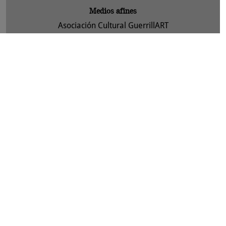
Medios afines
Asociación Cultural GuerrillART
Manejo Holístico
Legal
Aviso legal
Política de privacidad y protección de datos
Política de cookies
Asociación Cultural GuerrillART-ACTYVA, S. Coop. 2013 -
info
bbbfarming.net
diseño.myra