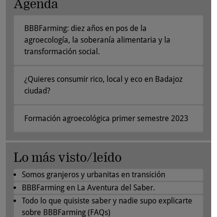
Agenda
BBBFarming: diez años en pos de la
agroecología, la soberanía alimentaria y la
transformación social.
¿Quieres consumir rico, local y eco en Badajoz
ciudad?
Formación agroecológica primer semestre 2023
Lo más visto/leído
Somos granjeros y urbanitas en transición
BBBFarming en La Aventura del Saber.
Todo lo que quisiste saber y nadie supo explicarte
sobre BBBFarming (FAQs)