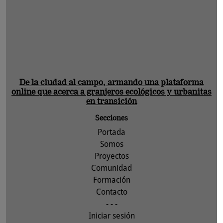
De la ciudad al campo, armando una plataforma
online que acerca a granjeros ecológicos y urbanitas
en transición
Secciones
Portada
Somos
Proyectos
Comunidad
Formación
Contacto
- - -
Iniciar sesión