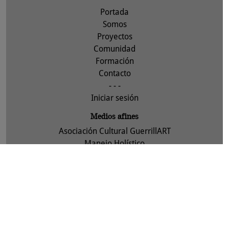
Portada
Somos
Proyectos
Comunidad
Formación
Contacto
- - -
Iniciar sesión
Medios afines
Asociación Cultural GuerrillART
Manejo Holístico
Legal
Aviso legal
Política de privacidad y protección de datos
Política de cookies
Asociación Cultural GuerrillART-ACTYVA, S. Coop. 2013 -
info
bbbfarming.net