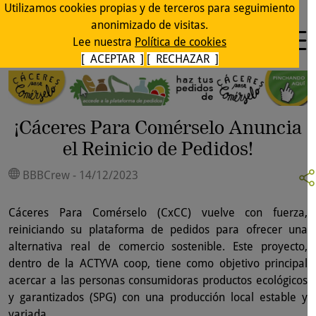
Utilizamos cookies propias y de terceros para seguimiento
anonimizado de visitas.
Lee nuestra
Política de cookies
[ ACEPTAR ]
[ RECHAZAR ]
¡Cáceres Para Comérselo Anuncia
el Reinicio de Pedidos!
BBBCrew - 14/12/2023
Cáceres Para Comérselo (CxCC) vuelve con fuerza,
reiniciando su plataforma de pedidos para ofrecer una
alternativa real de comercio sostenible. Este proyecto,
dentro de la ACTYVA coop, tiene como objetivo principal
acercar a las personas consumidoras productos ecológicos
y garantizados (SPG) con una producción local estable y
variada.