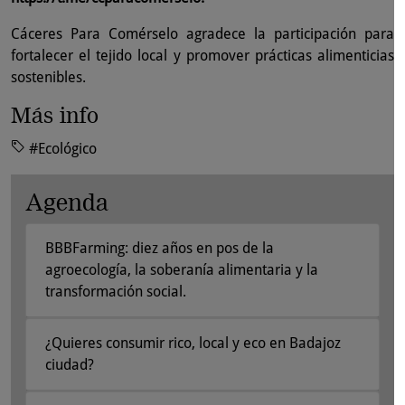
Cáceres Para Comérselo agradece la participación para
fortalecer el tejido local y promover prácticas alimenticias
sostenibles.
Más info
#Ecológico
Agenda
BBBFarming: diez años en pos de la
agroecología, la soberanía alimentaria y la
transformación social.
¿Quieres consumir rico, local y eco en Badajoz
ciudad?