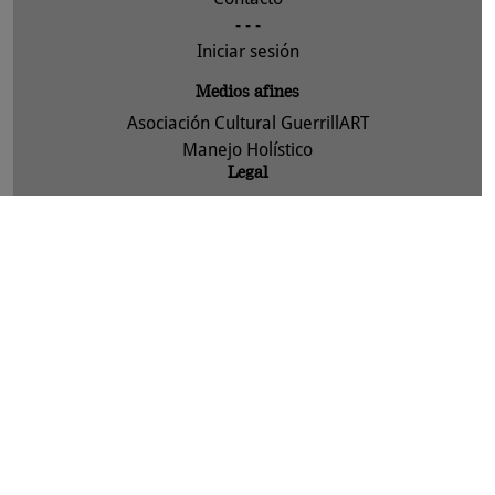
- - -
Iniciar sesión
Medios afines
Asociación Cultural GuerrillART
Manejo Holístico
Legal
Aviso legal
Política de privacidad y protección de datos
Política de cookies
Asociación Cultural GuerrillART-ACTYVA, S. Coop. 2013 -
info
bbbfarming.net
diseño.myra