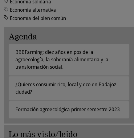
Economía solidaria
Economía alternativa
Economía del bien común
Agenda
BBBFarming: diez años en pos de la
agroecología, la soberanía alimentaria y la
transformación social.
¿Quieres consumir rico, local y eco en Badajoz
ciudad?
Formación agroecológica primer semestre 2023
Lo más visto/leído