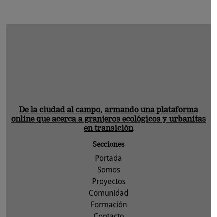
De la ciudad al campo, armando una plataforma
online que acerca a granjeros ecológicos y urbanitas
en transición
Secciones
Portada
Somos
Proyectos
Comunidad
Formación
Contacto