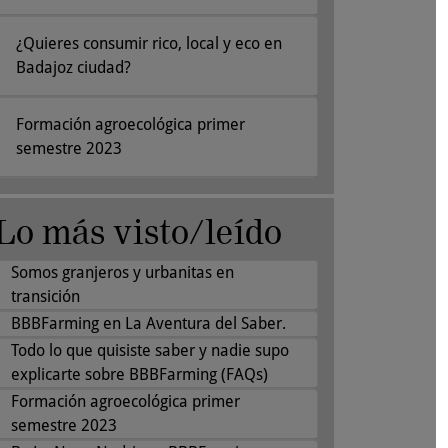
¿Quieres consumir rico, local y eco en
Badajoz ciudad?
Formación agroecológica primer
semestre 2023
Lo más visto/leído
Somos granjeros y urbanitas en
transición
BBBFarming en La Aventura del Saber.
Todo lo que quisiste saber y nadie supo
explicarte sobre BBBFarming (FAQs)
Formación agroecológica primer
semestre 2023