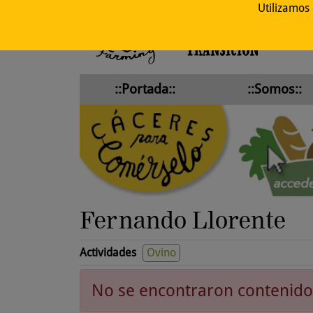
Utilizamos
::Portada::
::Somos::
Fernando Llorente
Actividades
Ovino
No se encontraron contenido