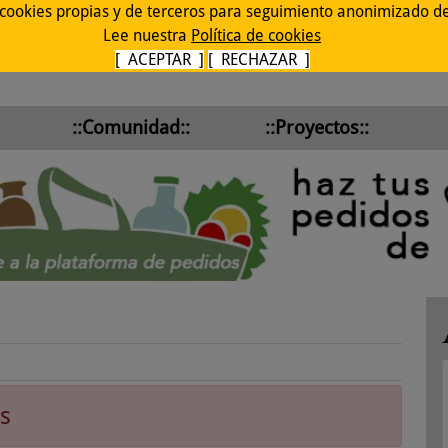
 cookies propias y de terceros para seguimiento anonimizado de 
Lee nuestra
Política de cookies
[ ACEPTAR ]
[ RECHAZAR ]
::Comunidad::
::Proyectos::
s