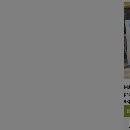
Má
pr
ex
E