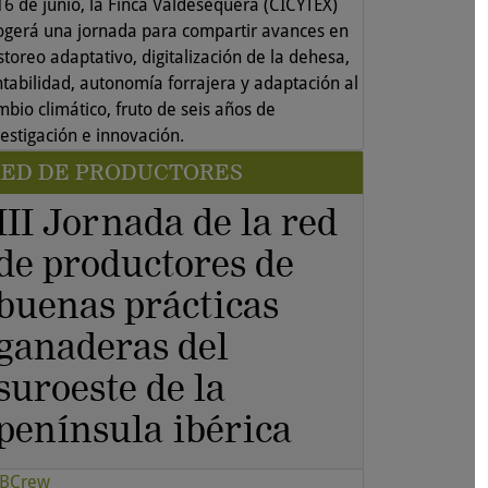
 16 de junio, la Finca Valdesequera (CICYTEX)
ogerá una jornada para compartir avances en
toreo adaptativo, digitalización de la dehesa,
ntabilidad, autonomía forrajera y adaptación al
mbio climático, fruto de seis años de
vestigación e innovación.
RED DE PRODUCTORES
III Jornada de la red
de productores de
buenas prácticas
ganaderas del
suroeste de la
península ibérica
BCrew