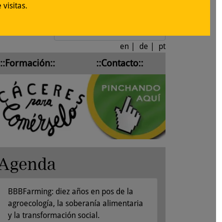
visitas.
Iniciar sesión
en
|
de
|
pt
::Formación::
::Contacto::
Agenda
BBBFarming: diez años en pos de la
agroecología, la soberanía alimentaria
y la transformación social.