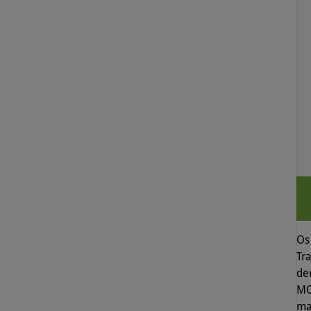
Os 
Tr
de
MO
ma