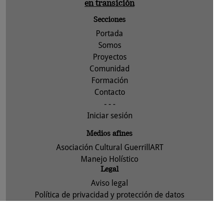
en transición
Secciones
Portada
Somos
Proyectos
Comunidad
Formación
Contacto
- - -
Iniciar sesión
Medios afines
Asociación Cultural GuerrillART
Manejo Holístico
Legal
Aviso legal
Política de privacidad y protección de datos
Política de cookies
Asociación Cultural GuerrillART-ACTYVA, S. Coop. 2013 -