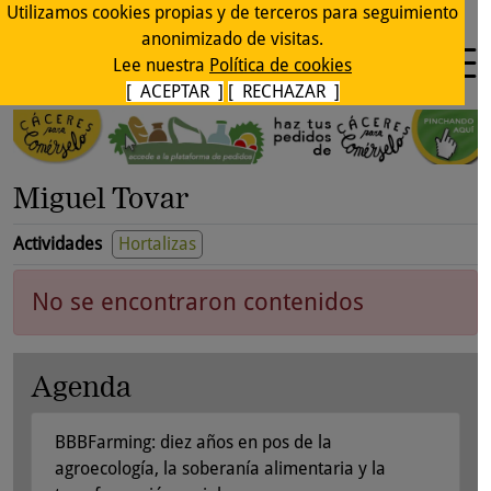
Utilizamos cookies propias y de terceros para seguimiento
anonimizado de visitas.
Lee nuestra
Política de cookies
[ ACEPTAR ]
[ RECHAZAR ]
Miguel Tovar
Actividades
Hortalizas
No se encontraron contenidos
Agenda
BBBFarming: diez años en pos de la
agroecología, la soberanía alimentaria y la