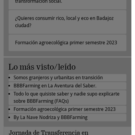
transformación social.
¿Quieres consumir rico, local y eco en Badajoz
ciudad?
Formación agroecológica primer semestre 2023
Lo más visto/leído
Somos granjeros y urbanitas en transición
BBBFarming en La Aventura del Saber.
Todo lo que quisiste saber y nadie supo explicarte
sobre BBBFarming (FAQs)
Formación agroecológica primer semestre 2023
By La Nave Nodriza y BBBFarming
Jornada de Transferencia en