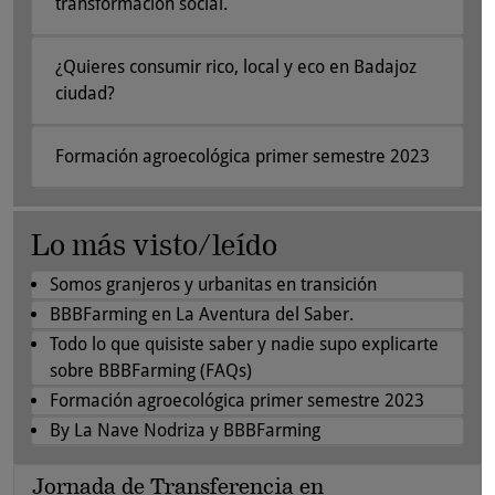
transformación social.
¿Quieres consumir rico, local y eco en Badajoz
ciudad?
Formación agroecológica primer semestre 2023
Lo más visto/leído
Somos granjeros y urbanitas en transición
BBBFarming en La Aventura del Saber.
Todo lo que quisiste saber y nadie supo explicarte
sobre BBBFarming (FAQs)
Formación agroecológica primer semestre 2023
By La Nave Nodriza y BBBFarming
Jornada de Transferencia en