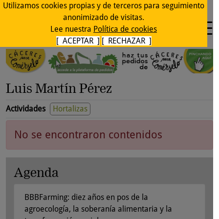
Utilizamos cookies propias y de terceros para seguimiento
anonimizado de visitas.
Lee nuestra
Política de cookies
[ ACEPTAR ]
[ RECHAZAR ]
Luis Martín Pérez
Actividades
Hortalizas
No se encontraron contenidos
Agenda
BBBFarming: diez años en pos de la
agroecología, la soberanía alimentaria y la