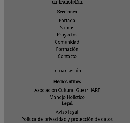
en transición
Secciones
Portada
Somos
Proyectos
Comunidad
Formación
Contacto
- - -
Iniciar sesión
Medios afines
Asociación Cultural GuerrillART
Manejo Holístico
Legal
Aviso legal
Política de privacidad y protección de datos
Política de cookies
Asociación Cultural GuerrillART-ACTYVA, S. Coop. 2013 -