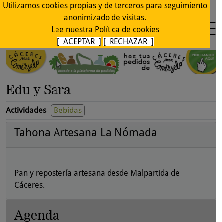
Utilizamos cookies propias y de terceros para seguimiento
anonimizado de visitas.
Lee nuestra
Política de cookies
[ ACEPTAR ]
[ RECHAZAR ]
Edu y Sara
Actividades
Bebidas
Tahona Artesana La Nómada
Pan y repostería artesana desde Malpartida de
Cáceres.
Agenda