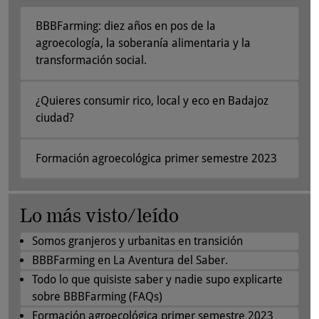
BBBFarming: diez años en pos de la
agroecología, la soberanía alimentaria y la
transformación social.
¿Quieres consumir rico, local y eco en Badajoz
ciudad?
Formación agroecológica primer semestre 2023
Lo más visto/leído
Somos granjeros y urbanitas en transición
BBBFarming en La Aventura del Saber.
Todo lo que quisiste saber y nadie supo explicarte
sobre BBBFarming (FAQs)
Formación agroecológica primer semestre 2023