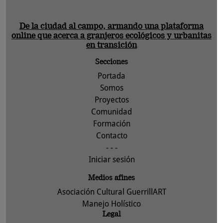
De la ciudad al campo, armando una plataforma
online que acerca a granjeros ecológicos y urbanitas
en transición
Secciones
Portada
Somos
Proyectos
Comunidad
Formación
Contacto
- - -
Iniciar sesión
Medios afines
Asociación Cultural GuerrillART
Manejo Holístico
Legal