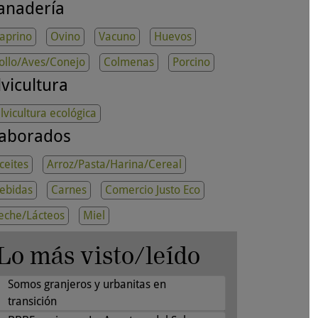
anadería
aprino
Ovino
Vacuno
Huevos
ollo/Aves/Conejo
Colmenas
Porcino
lvicultura
ilvicultura ecológica
laborados
ceites
Arroz/Pasta/Harina/Cereal
ebidas
Carnes
Comercio Justo Eco
eche/Lácteos
Miel
Lo más visto/leído
Somos granjeros y urbanitas en
transición