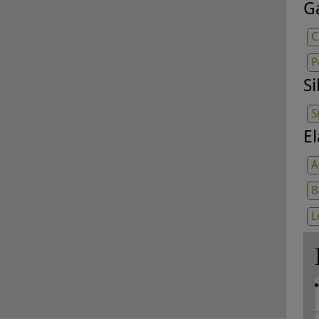
G
C
P
Si
S
E
A
B
L