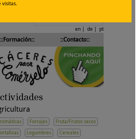
visitas.
Iniciar sesión
en
|
de
|
pt
::Formación::
::Contacto::
ctividades
ricultura
romáticas
Forrajes
Fruta/Frutos secos
ortalizas
Legumbres
Cereales