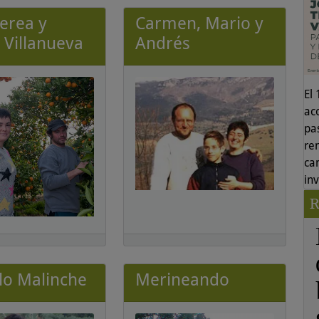
Perea y
Carmen, Mario y
a Villanueva
Andrés
El
ac
pas
re
ca
in
o Malinche
Merineando