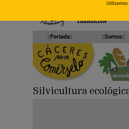
Utilizamos
::Portada::
::Somos::
Silvicultura ecológic