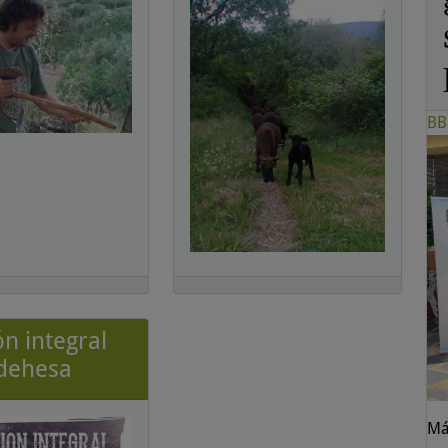
BB
ón integral
 dehesa
Má