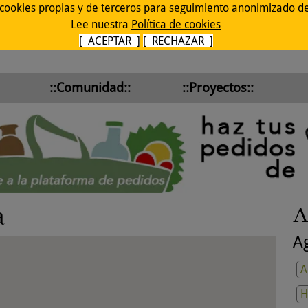
 cookies propias y de terceros para seguimiento anonimizado de 
Lee nuestra
Política de cookies
[ ACEPTAR ]
[ RECHAZAR ]
::Comunidad::
::Proyectos::
a
A
Ag
A
H