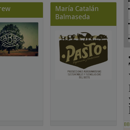
rew
María Catalán
Balmaseda
BB