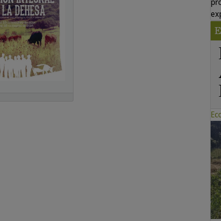
pr
ex
E
Ec