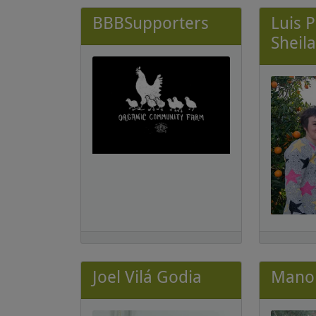
BBBSupporters
Luis 
Sheil
Joel Vilá Godia
Manol