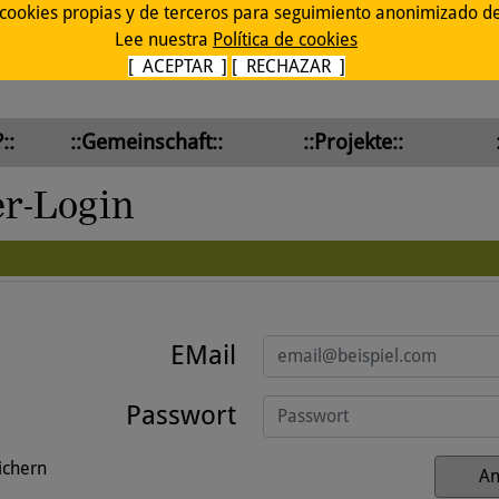
 cookies propias y de terceros para seguimiento anonimizado de 
Lee nuestra
Política de cookies
[ ACEPTAR ]
[ RECHAZAR ]
::
::Gemeinschaft::
::Projekte::
er-Login
EMail
Passwort
ichern