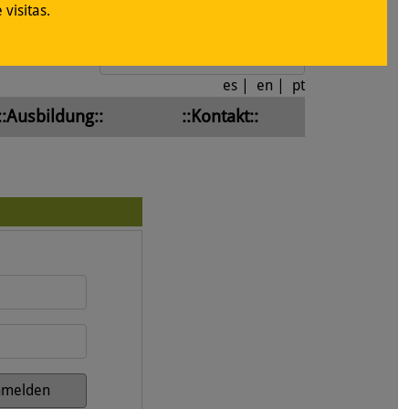
visitas.
Anmelden
es
|
en
|
pt
::Ausbildung::
::Kontakt::