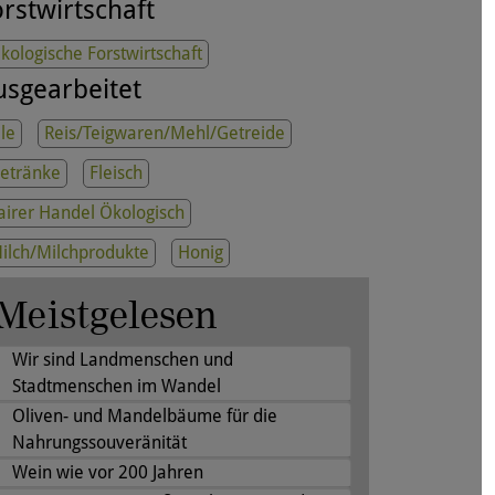
rstwirtschaft
kologische Forstwirtschaft
usgearbeitet
le
Reis/Teigwaren/Mehl/Getreide
etränke
Fleisch
airer Handel Ökologisch
ilch/Milchprodukte
Honig
Meistgelesen
Wir sind Landmenschen und
Stadtmenschen im Wandel
Oliven- und Mandelbäume für die
Nahrungssouveränität
Wein wie vor 200 Jahren