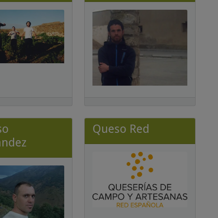
so
Queso Red
ández