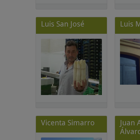
Luis San José
Luis 
Vicenta Simarro
Juan 
Álvar