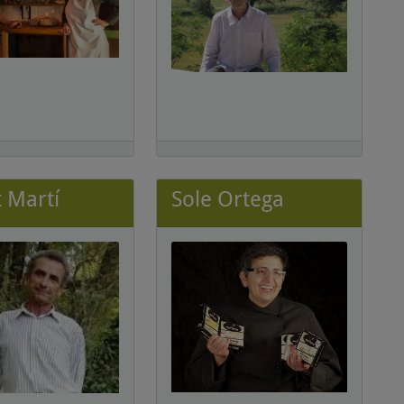
t Martí
Sole Ortega