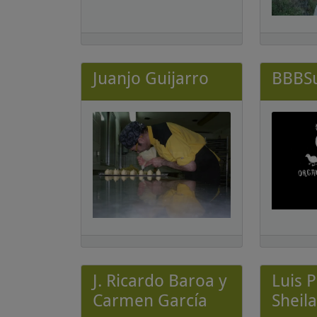
Juanjo Guijarro
BBBSu
J. Ricardo Baroa y
Luis 
Carmen García
Sheil