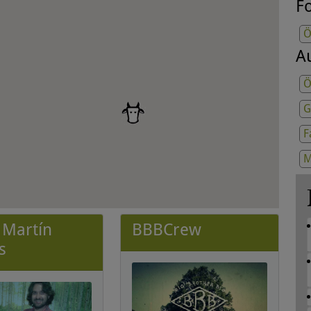
Fo
Ö
A
Ö
G
F
M
r Martín
BBBCrew
s