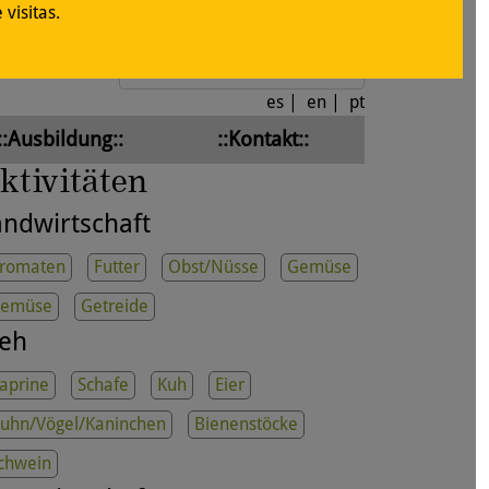
visitas.
Anmelden
es
|
en
|
pt
::Ausbildung::
::Kontakt::
ktivitäten
andwirtschaft
romaten
Futter
Obst/Nüsse
Gemüse
emüse
Getreide
ieh
aprine
Schafe
Kuh
Eier
uhn/Vögel/Kaninchen
Bienenstöcke
chwein