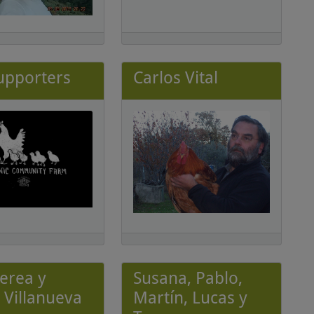
pporters
Carlos Vital
Perea y
Susana, Pablo,
a Villanueva
Martín, Lucas y