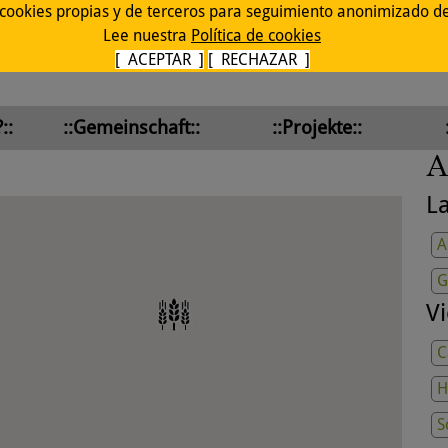
 cookies propias y de terceros para seguimiento anonimizado de 
Lee nuestra
Política de cookies
[ ACEPTAR ]
[ RECHAZAR ]
::
::Gemeinschaft::
::Projekte::
A
L
A
G
V
C
H
S