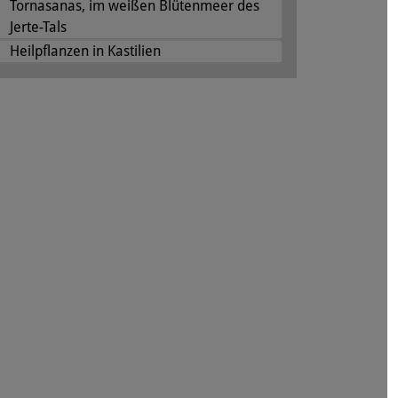
Tornasanas, im weißen Blütenmeer des
Jerte-Tals
Heilpflanzen in Kastilien