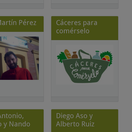
Martín Pérez
Cáceres para
comérselo
Antonio,
Diego Aso y
o y Nando
Alberto Ruiz