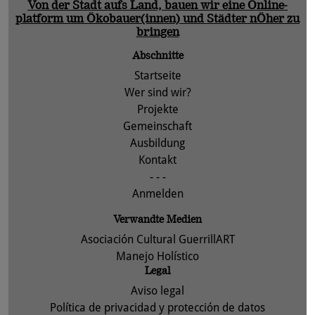
Von der Stadt aufs Land, bauen wir eine Online-
platform um Ökobauer(innen) und Städter nÖher zu
bringen
Abschnitte
Startseite
Wer sind wir?
Projekte
Gemeinschaft
Ausbildung
Kontakt
- - -
Anmelden
Verwandte Medien
Asociación Cultural GuerrillART
Manejo Holístico
Legal
Aviso legal
Política de privacidad y protección de datos