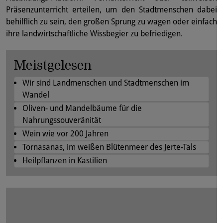
Präsenzunterricht erteilen, um den Stadtmenschen dabei
behilflich zu sein, den großen Sprung zu wagen oder einfach
ihre landwirtschaftliche Wissbegier zu befriedigen.
Meistgelesen
Wir sind Landmenschen und Stadtmenschen im
Wandel
Oliven- und Mandelbäume für die
Nahrungssouveränität
Wein wie vor 200 Jahren
Tornasanas, im weißen Blütenmeer des Jerte-Tals
Heilpflanzen in Kastilien