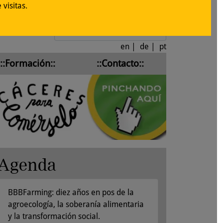
visitas.
Iniciar sesión
en
|
de
|
pt
::Formación::
::Contacto::
Agenda
BBBFarming: diez años en pos de la
agroecología, la soberanía alimentaria
y la transformación social.