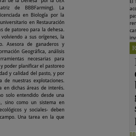
egral de la Dehesa" por la UEX
El
atriz de BBBFarming). La
ac
cenciada en Biología por la
pas
niversitario en Restauración
re
s de patoreo para la dehesa.
ca
volviendo a sus orígenes, la
in
o. Asesora de ganaderos y
ormación Geográfica, análisis
rramientas necesarias para
 poder planificar el pastoreo
idad y calidad del pasto, y por
a de nuestras explotaciones.
 en dichas áreas de interés.
 no solo entendido desde una
sta, sino como un sistema en
cológicos y sociales- deben
l campo. Una tarea en la que
BB