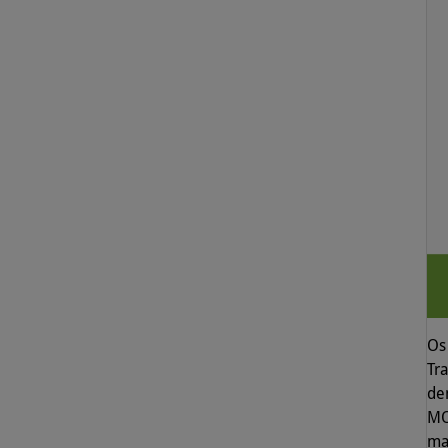
Os 
Tr
de
MO
ma