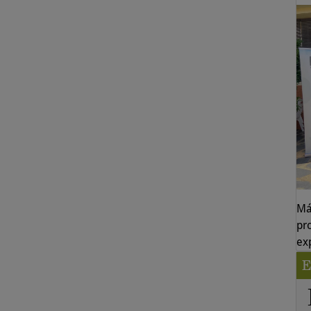
Má
pr
ex
E