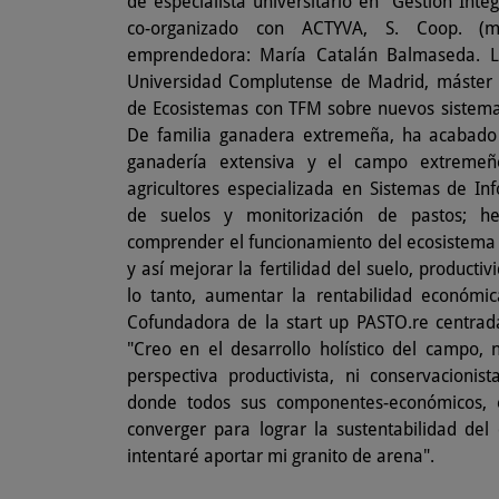
de especialista universitario en "Gestión Int
co-organizado con ACTYVA, S. Coop. (m
emprendedora: María Catalán Balmaseda. Li
Universidad Complutense de Madrid, máster u
de Ecosistemas con TFM sobre nuevos sistema
De familia ganadera extremeña, ha acabado 
ganadería extensiva y el campo extremeñ
agricultores especializada en Sistemas de Inf
de suelos y monitorización de pastos; he
comprender el funcionamiento del ecosistema y
y así mejorar la fertilidad del suelo, productiv
lo tanto, aumentar la rentabilidad económic
Cofundadora de la start up PASTO.re centrada
"Creo en el desarrollo holístico del campo,
perspectiva productivista, ni conservacioni
donde todos sus componentes-económicos, e
converger para lograr la sustentabilidad de
intentaré aportar mi granito de arena".