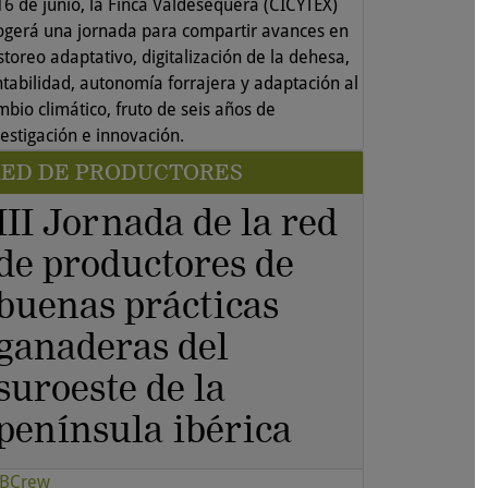
 16 de junio, la Finca Valdesequera (CICYTEX)
ogerá una jornada para compartir avances en
toreo adaptativo, digitalización de la dehesa,
ntabilidad, autonomía forrajera y adaptación al
mbio climático, fruto de seis años de
vestigación e innovación.
RED DE PRODUCTORES
III Jornada de la red
de productores de
buenas prácticas
ganaderas del
suroeste de la
península ibérica
BCrew