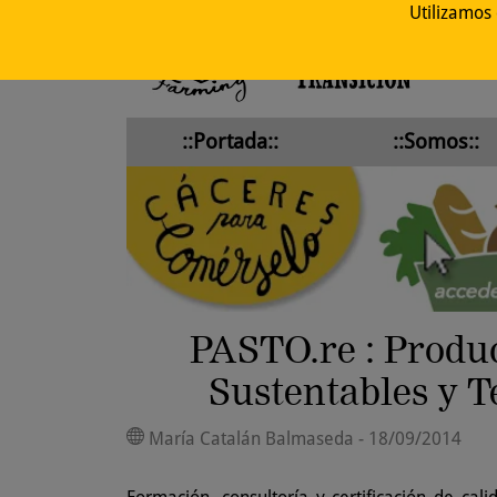
Utilizamos
::Portada::
::Somos::
PASTO.re : Produ
Sustentables y T
María Catalán Balmaseda - 18/09/2014