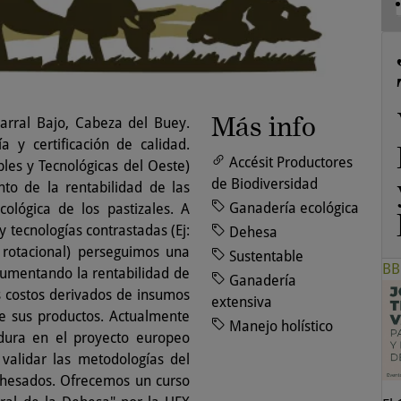
Más info
arral Bajo, Cabeza del Buey.
a y certificación de calidad.
Accésit Productores
es y Tecnológicas del Oeste)
de Biodiversidad
o de la rentabilidad de las
Ganadería ecológica
ológica de los pastizales. A
y tecnologías contrastadas (Ej:
Dehesa
 rotacional) perseguimos una
Sustentable
BB
umentando la rentabilidad de
Ganadería
s costos derivados de insumos
extensiva
e sus productos. Actualmente
Manejo holístico
dura en el proyecto europeo
lidar las metodologías del
ehesados. Ofrecemos un curso