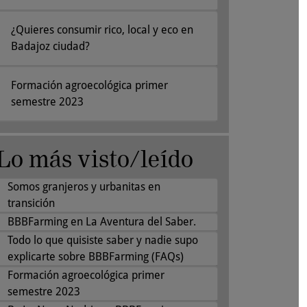
¿Quieres consumir rico, local y eco en
Badajoz ciudad?
Formación agroecológica primer
semestre 2023
Lo más visto/leído
Somos granjeros y urbanitas en
transición
BBBFarming en La Aventura del Saber.
Todo lo que quisiste saber y nadie supo
explicarte sobre BBBFarming (FAQs)
Formación agroecológica primer
semestre 2023