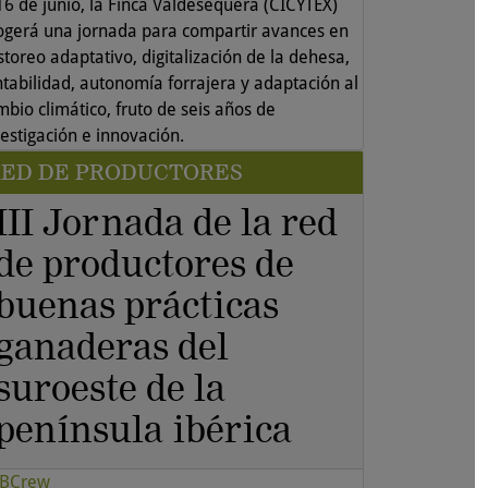
 16 de junio, la Finca Valdesequera (CICYTEX)
ogerá una jornada para compartir avances en
toreo adaptativo, digitalización de la dehesa,
ntabilidad, autonomía forrajera y adaptación al
mbio climático, fruto de seis años de
vestigación e innovación.
RED DE PRODUCTORES
III Jornada de la red
de productores de
buenas prácticas
ganaderas del
suroeste de la
península ibérica
BCrew