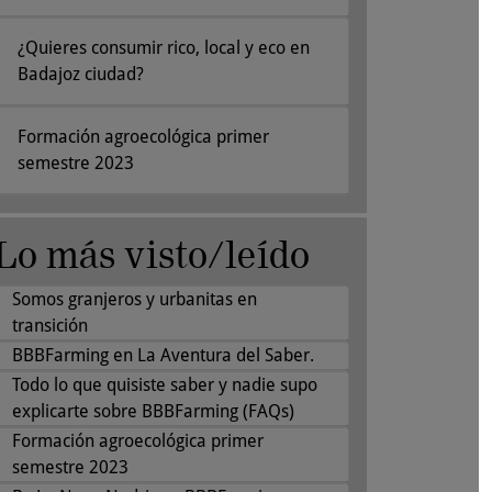
¿Quieres consumir rico, local y eco en
Badajoz ciudad?
Formación agroecológica primer
semestre 2023
Lo más visto/leído
Somos granjeros y urbanitas en
transición
BBBFarming en La Aventura del Saber.
Todo lo que quisiste saber y nadie supo
explicarte sobre BBBFarming (FAQs)
Formación agroecológica primer
semestre 2023