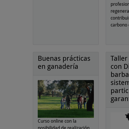
profesio
regenerat
contribui
carbono 
Buenas prácticas
Talle
en ganadería
con D
barba
siste
partic
garant
Curso online con la
posibilidad de realización