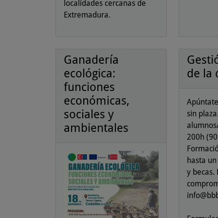
localidades cercanas de
Extremadura.
Ganadería
Gesti
ecológica:
de la
funciones
económicas,
Apúntate
sociales y
sin plaz
alumnos/
ambientales
200h (90
Formació
hasta un
y becas.
comprom
info@bbb