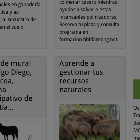
colmenar casero mientras
nales en ganadería
ayudas a salvar a estas
iva y así
incansables polinizadoras.
r al secuestro de
Reserva tu plaza y consulta
en el suelo.
programa en
formacion.bbbfarming.net
r de mural
Aprende a
igo Diego,
gestionar tus
coa,
recursos
ma
naturales
ipativo de
ía...
Os 
Tr
de
MO
ma