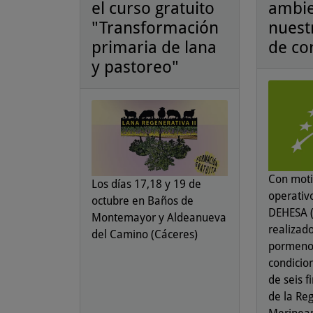
el curso gratuito
ambie
"Transformación
nuest
primaria de lana
de co
y pastoreo"
Con moti
Los días 17,18 y 19 de
operativ
octubre en Baños de
DEHESA (
Montemayor y Aldeanueva
realizad
del Camino (Cáceres)
pormenor
condicio
de seis 
de la Reg