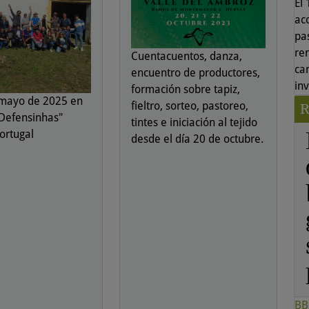
El
ac
pas
re
Cuentacuentos, danza,
ca
encuentro de productores,
in
formación sobre tapiz,
 mayo de 2025 en
fieltro, sorteo, pastoreo,
"Defensinhas"
tintes e iniciación al tejido
Portugal
desde el día 20 de octubre.
BB