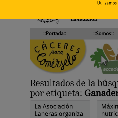
Utilizamos
::Portada::
::Somos::
Resultados de la bús
por etiqueta:
Ganader
La Asociación
Máxim
Laneras organiza
nutric