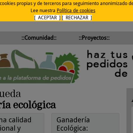
 cookies propias y de terceros para seguimiento anonimizado de 
Lee nuestra
Política de cookies
[ ACEPTAR ]
[ RECHAZAR ]
::Comunidad::
::Proyectos::
queda
ía ecológica
a calidad
Ganadería
ional y
Ecológica: