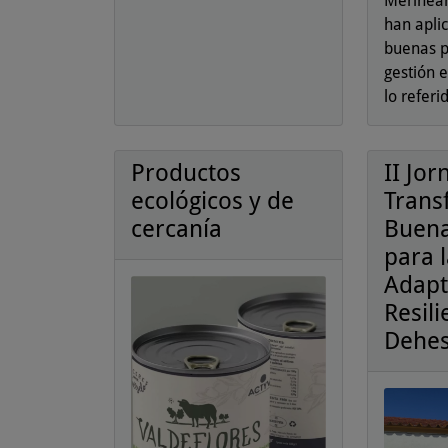
Merinean
han apli
buenas p
gestión 
lo referi
Productos
II Jo
ecológicos y de
Trans
cercanía
Buena
para 
Adapt
Resili
Dehe