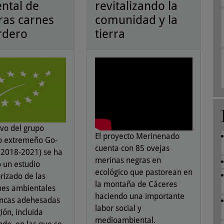
ntal de
revitalizando la
ras carnes
comunidad y la
rdero
tierra
vo del grupo
El proyecto Merinenado
o extremeño Go-
cuenta con 85 ovejas
2018-2021) se ha
merinas negras en
o un estudio
ecológico que pastorean en
izado de las
la montaña de Cáceres
nes ambientales
haciendo una importante
fincas adehesadas
labor social y
ión, incluida
medioambiental.