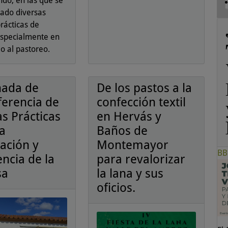
do, en las que se
cado diversas
rácticas de
especialmente en
do al pastoreo.
rnada de
De los pastos a la
ferencia de
confección textil
s Prácticas
en Hervás y
la
Baños de
ación y
Montemayor
BB
encia de la
para revalorizar
sa
la lana y sus
oficios.