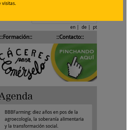
visitas.
Iniciar sesión
en
|
de
|
pt
::Formación::
::Contacto::
Agenda
BBBFarming: diez años en pos de la
agroecología, la soberanía alimentaria
y la transformación social.