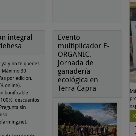
ón integral
Evento
 dehesa
multiplicador E-
ORGANIC.
Jornada de
 ya y no te quedes
ganadería
a. Máximo 30
as por edición.
ecológica en
% online).
Terra Capra
Má
n bonificable
pr
 100%, descuentos
ex
 Pregunta sin
iso:
E
farming.net.