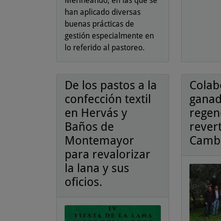
Merineando, en las que se
han aplicado diversas
buenas prácticas de
gestión especialmente en
lo referido al pastoreo.
De los pastos a la
Colab
confección textil
ganad
en Hervás y
regen
Baños de
revert
Montemayor
Cambi
para revalorizar
la lana y sus
oficios.