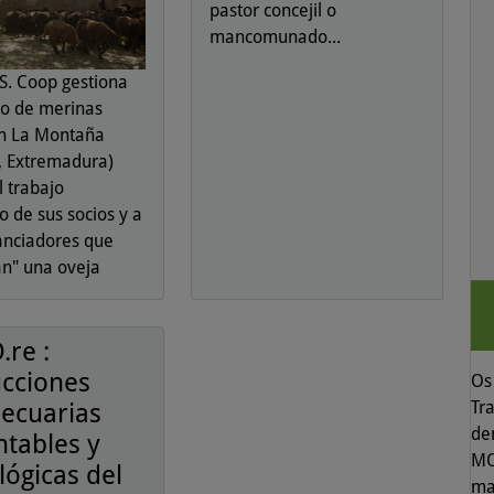
pastor concejil o
mancomunado...
S. Coop gestiona
o de merinas
n La Montaña
, Extremadura)
l trabajo
o de sus socios y a
nanciadores que
n" una oveja
.re :
cciones
Os 
Tr
ecuarias
de
ntables y
MO
lógicas del
ma