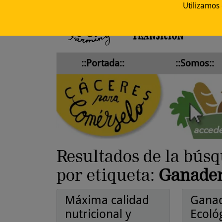
Utilizamos
::Portada::
::Somos::
Resultados de la bús
por etiqueta:
Ganader
Máxima calidad
Ganad
nutricional y
Ecológ