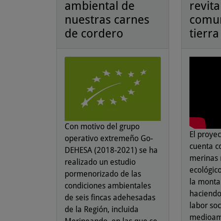
ambiental de
revita
nuestras carnes
comun
de cordero
tierra
Con motivo del grupo
El proye
operativo extremeño Go-
cuenta c
DEHESA (2018-2021) se ha
merinas 
realizado un estudio
ecológic
pormenorizado de las
la monta
condiciones ambientales
haciendo
de seis fincas adehesadas
labor soc
de la Región, incluida
medioam