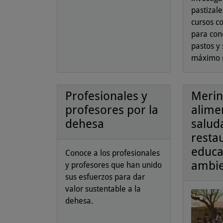
pastizale
cursos c
para con
pastos y 
máximo 
Profesionales y
Merin
profesores por la
alime
dehesa
salud
resta
educa
Conoce a los profesionales
ambie
y profesores que han unido
sus esfuerzos para dar
valor sustentable a la
dehesa.