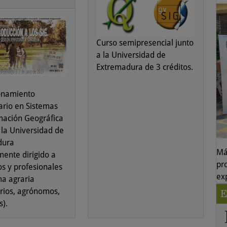
Curso semipresencial junto
a la Universidad de
Extremadura de 3 créditos.
onamiento
tario en Sistemas
mación Geográfica
 la Universidad de
dura
Má
mente dirigido a
pr
s y profesionales
ex
ma agraria
arios, agrónomos,
E
s).