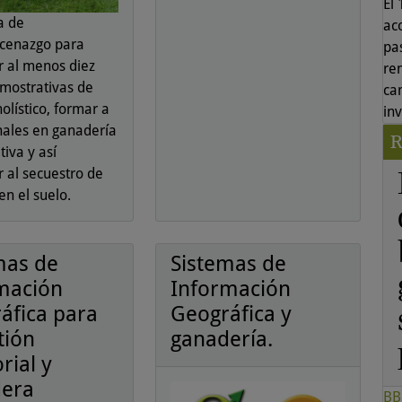
El
a de
ac
cenazgo para
pas
r al menos diez
re
emostrativas de
ca
olístico, formar a
in
nales en ganadería
iva y así
r al secuestro de
en el suelo.
mas de
Sistemas de
mación
Información
áfica para
Geográfica y
tión
ganadería.
orial y
dera
BB