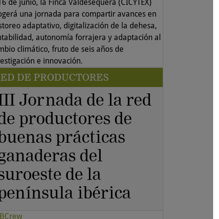
 16 de junio, la Finca Valdesequera (CICYTEX)
ogerá una jornada para compartir avances en
toreo adaptativo, digitalización de la dehesa,
ntabilidad, autonomía forrajera y adaptación al
mbio climático, fruto de seis años de
vestigación e innovación.
RED DE PRODUCTORES
III Jornada de la red
de productores de
buenas prácticas
ganaderas del
suroeste de la
península ibérica
BCrew