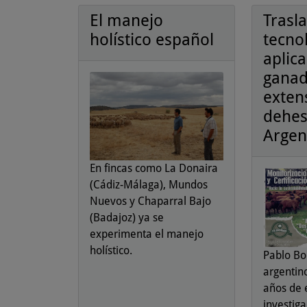
El manejo
Trasl
holístico español
tecno
aplica
ganad
extens
dehes
Argen
En fincas como La Donaira
(Cádiz-Málaga), Mundos
Nuevos y Chaparral Bajo
(Badajoz) ya se
experimenta el manejo
holístico.
Pablo Bo
argentin
años de 
investiga