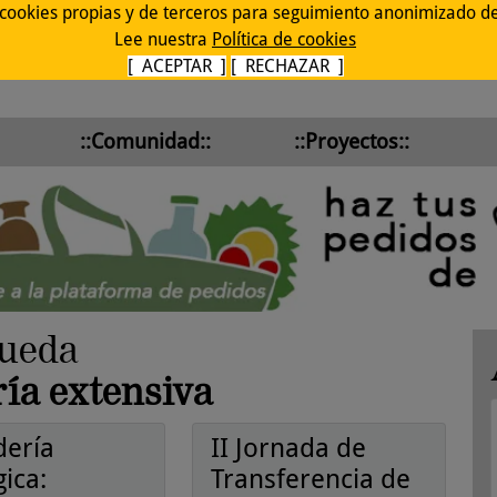
 cookies propias y de terceros para seguimiento anonimizado de 
Lee nuestra
Política de cookies
[ ACEPTAR ]
[ RECHAZAR ]
::Comunidad::
::Proyectos::
queda
ía extensiva
ería
II Jornada de
ica:
Transferencia de