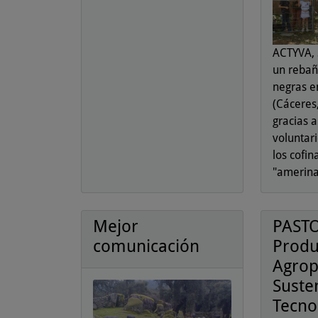
ACTYVA, 
un rebañ
negras e
(Cáceres
gracias a
voluntari
los cofi
"amerina
Mejor
PASTO
comunicación
Produ
Agrop
Suste
Tecno