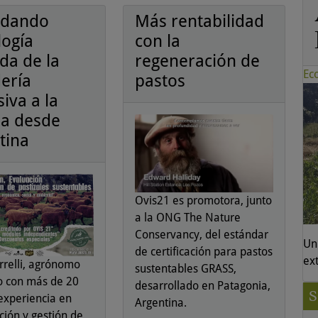
adando
Más rentabilidad
logía
con la
da de la
regeneración de
Ec
ería
pastos
iva a la
a desde
tina
Ovis21 es promotora, junto
a la ONG The Nature
Conservancy, del estándar
Un
de certificación para pastos
ex
rrelli, agrónomo
sustentables GRASS,
o con más de 20
desarrollado en Patagonia,
experiencia en
Argentina.
ción y gestión de