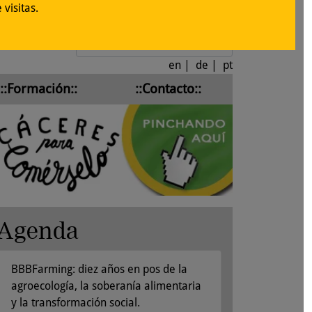
visitas.
Iniciar sesión
en
|
de
|
pt
::Formación::
::Contacto::
Agenda
BBBFarming: diez años en pos de la
agroecología, la soberanía alimentaria
y la transformación social.