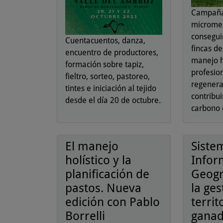
Campañ
microme
consegui
Cuentacuentos, danza,
fincas d
encuentro de productores,
manejo h
formación sobre tapiz,
profesio
fieltro, sorteo, pastoreo,
regenerat
tintes e iniciación al tejido
contribui
desde el día 20 de octubre.
carbono 
El manejo
Siste
holístico y la
Infor
planificación de
Geogr
pastos. Nueva
la ges
edición con Pablo
territ
Borrelli
gana