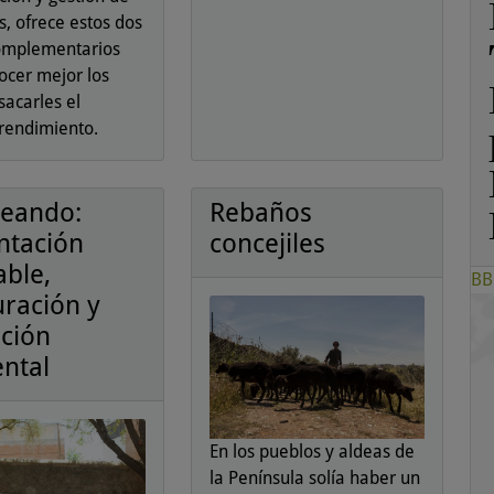
s, ofrece estos dos
omplementarios
ocer mejor los
sacarles el
rendimiento.
eando:
Rebaños
ntación
concejiles
able,
BB
uración y
ción
ntal
En los pueblos y aldeas de
la Península solía haber un