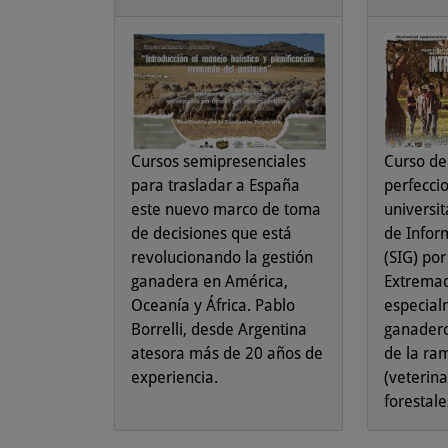
Cursos semipresenciales
Curso de
para trasladar a España
perfecci
este nuevo marco de toma
universi
de decisiones que está
de Infor
revolucionando la gestión
(SIG) por
ganadera en América,
Extrema
Oceanía y África. Pablo
especial
Borrelli, desde Argentina
ganadero
atesora más de 20 años de
de la ra
experiencia.
(veterin
forestale