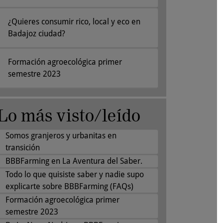
¿Quieres consumir rico, local y eco en
Badajoz ciudad?
Formación agroecológica primer
semestre 2023
Lo más visto/leído
Somos granjeros y urbanitas en
transición
BBBFarming en La Aventura del Saber.
Todo lo que quisiste saber y nadie supo
explicarte sobre BBBFarming (FAQs)
Formación agroecológica primer
semestre 2023