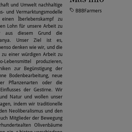
chaft und Umwelt nachhaltige
BBBFarmers
ons- und Vermarktungsmodelle
 einen Ìberlebenskampf zu
ren Lohn für unsere Arbeit zu
ir aus diesem Grund die
rranya. Unser Ziel ist es,
benso denken wie wir, und die
 zu einer würdigen Arbeit zu
Lebensmittel produzieren,
niken zur Begünstigung der
ohne Bodenbearbeitung, neue
her Pflanzenarten oder die
influsses der Gestirne. Wir
 und Natur und wollen unser
gen, indem wir traditionelle
 den Neoliberalismus und den
auch Mitglieder der Bewegung
rhundertealten Olivenbäume