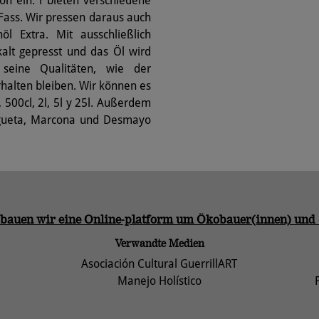
gon ein. r bieten verschiedene
 Fass. Wir pressen daraus auch
öl Extra. Mit ausschließlich
lt gepresst und das Öl wird
 seine Qualitäten, wie der
halten bleiben. Wir können es
 500cl, 2l, 5l y 25l. Außerdem
rgueta, Marcona und Desmayo
 bauen wir eine Online-platform um Ökobauer(innen) und
Verwandte Medien
Asociación Cultural GuerrillART
Manejo Holístico