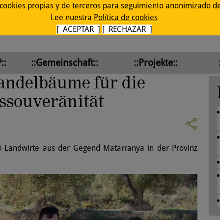
 cookies propias y de terceros para seguimiento anonimizado de 
Lee nuestra
Política de cookies
[ ACEPTAR ]
[ RECHAZAR ]
::
::Gemeinschaft::
::Projekte::
andelbäume für die
souveränität
 4 Landwirte aus der Gegend Matarranya in der Provinz