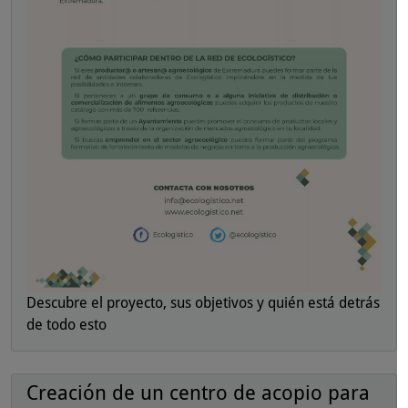
Descubre el proyecto, sus objetivos y quién está detrás
de todo esto
Creación de un centro de acopio para