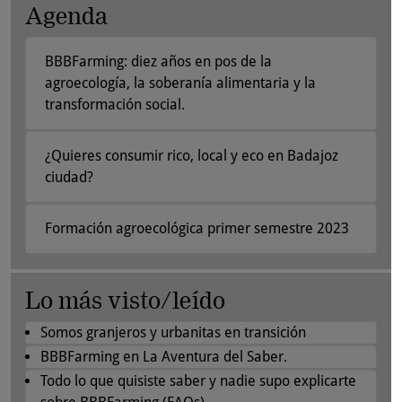
Agenda
BBBFarming: diez años en pos de la
agroecología, la soberanía alimentaria y la
transformación social.
¿Quieres consumir rico, local y eco en Badajoz
ciudad?
Formación agroecológica primer semestre 2023
Lo más visto/leído
Somos granjeros y urbanitas en transición
BBBFarming en La Aventura del Saber.
Todo lo que quisiste saber y nadie supo explicarte