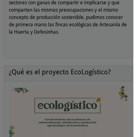
sectores con ganas de compartir e implicarse y que
comparten las mismas preocupaciones y el mismo
concepto de producción sostenible, pudimos conocer
de primera mano las fincas ecológicas de Artesanía de
la Huerta y Defesinhas.
¿Qué es el proyecto EcoLogístico?