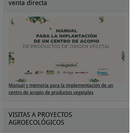
venta directa
Manual y memoria para la implementación de un
centro de acopio de productos vegetales
VISITAS A PROYECTOS
AGROECOLÓGICOS